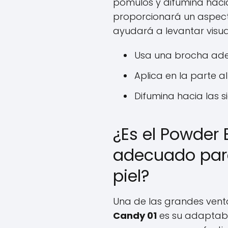
pómulos y difumina hacia 
proporcionará un aspect
ayudará a levantar visua
Usa una brocha ad
Aplica en la parte a
Difumina hacia las s
¿Es el Powder 
adecuado para
piel?
Una de las grandes vent
Candy 01
es su adaptabi