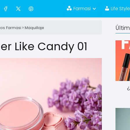
Farmasi
Life Styl
Últi
tos Farmasi
Maquillaje
er Like Candy 01