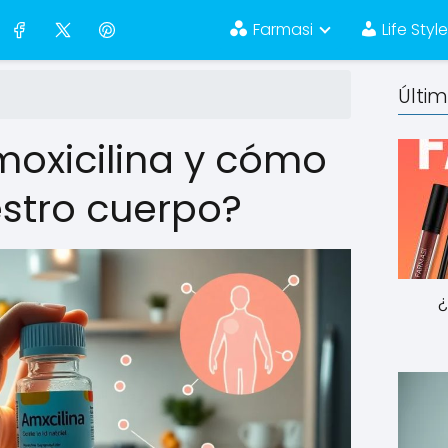
Farmasi
Life Styl
Últi
moxicilina y cómo
stro cuerpo?