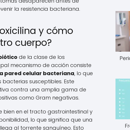
s síntomas desaparecen antes de
enir la resistencia bacteriana.
oxicilina y cómo
tro cuerpo?
biótico
de la clase de los
Peri
cipal mecanismo de acción consiste
e la pared celular bacteriana
, lo que
 bacterias susceptibles. Este
tiva contra una amplia gama de
ositivas como Gram negativas.
 bien en el tracto gastrointestinal y
onibilidad, lo que significa que una
F
lega al torrente sanguíneo. Esto