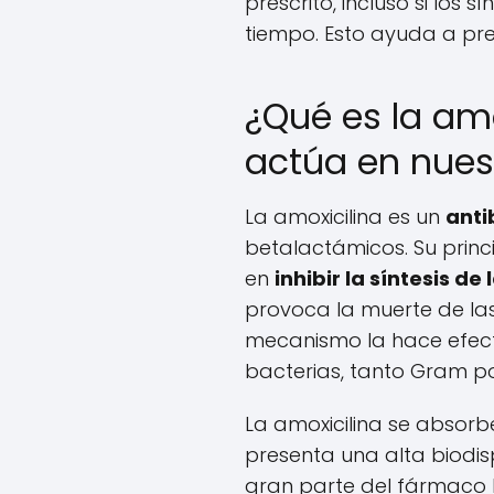
prescrito, incluso si lo
tiempo. Esto ayuda a prev
¿Qué es la am
actúa en nues
La amoxicilina es un
anti
betalactámicos. Su prin
en
inhibir la síntesis d
provoca la muerte de las
mecanismo la hace efec
bacterias, tanto Gram p
La amoxicilina se absorbe
presenta una alta biodisp
gran parte del fármaco l