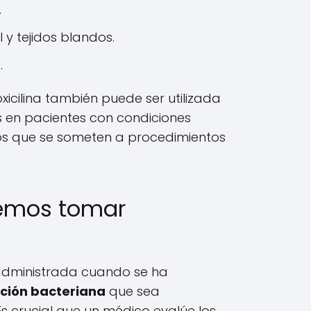
.
l y tejidos blandos.
.
xicilina también puede ser utilizada
s en pacientes con condiciones
os que se someten a procedimientos
emos tomar
 administrada cuando se ha
cción bacteriana
que sea
Es crucial que un médico evalúe los