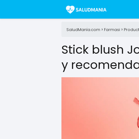
SaludManía.com
Farmasi
Produc
Stick blush J
y recomenda