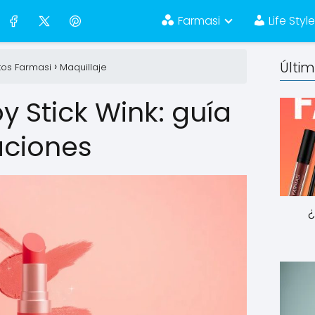
Farmasi
Life Styl
Últi
tos Farmasi
Maquillaje
oy Stick Wink: guía
ciones