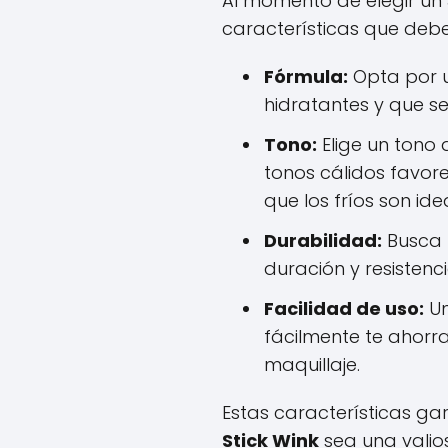
Al momento de elegir un
características que debe
Fórmula:
Opta por u
hidratantes y que se
Tono:
Elige un tono 
tonos cálidos favore
que los fríos son ide
Durabilidad:
Busca 
duración y resistenc
Facilidad de uso:
Un
fácilmente te ahorr
maquillaje.
Estas características ga
Stick Wink
sea una valio