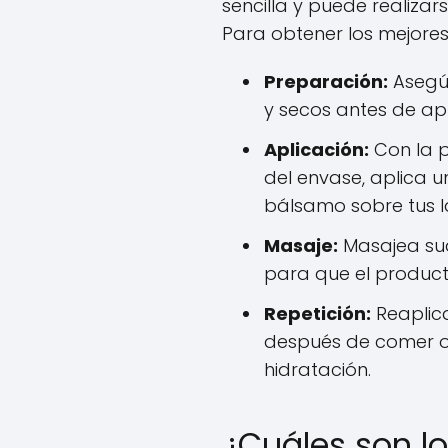
sencilla y puede realiza
Para obtener los mejores
Preparación:
Asegúr
y secos antes de apl
Aplicación:
Con la p
del envase, aplica
bálsamo sobre tus la
Masaje:
Masajea sua
para que el product
Repetición:
Reaplica
después de comer o
hidratación.
¿Cuáles son lo