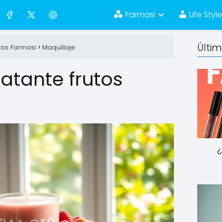
Farmasi
Life Styl
Últi
tos Farmasi
Maquillaje
atante frutos