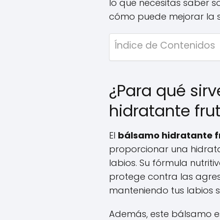
lo que necesitas saber s
cómo puede mejorar la sa
Índice de Contenidos
¿Para qué sir
hidratante fru
El
bálsamo hidratante fr
proporcionar una hidrat
labios. Su fórmula nutri
protege contra las agresi
manteniendo tus labios s
Además, este bálsamo es