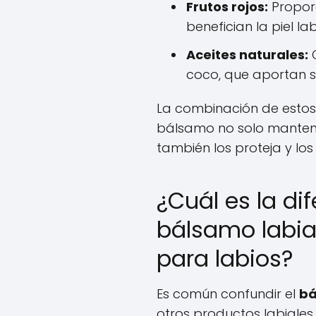
Frutos rojos:
Proporc
benefician la piel lab
Aceites naturales:
C
coco, que aportan s
La combinación de estos
bálsamo no solo manteng
también los proteja y los
¿Cuál es la di
bálsamo labial
para labios?
Es común confundir el
bá
otros productos labiales,