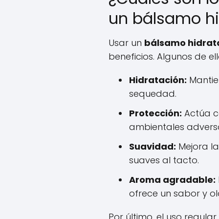
un bálsamo hi
Usar un
bálsamo hidrata
beneficios. Algunos de ell
Hidratación:
Mantien
sequedad.
Protección:
Actúa c
ambientales advers
Suavidad:
Mejora la
suaves al tacto.
Aroma agradable:
ofrece un sabor y olo
Por último, el uso regul