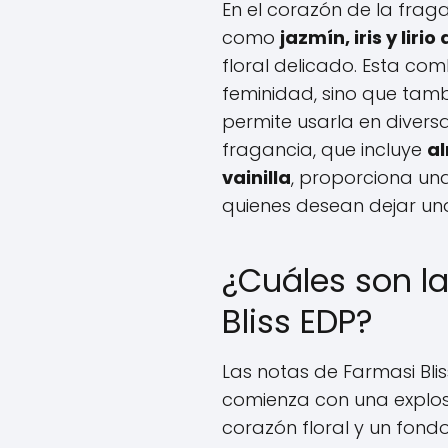
En el corazón de la fra
como
jazmín, iris y lirio
floral delicado. Esta co
feminidad, sino que tam
permite usarla en diversa
fragancia, que incluye
al
vainilla
, proporciona una
quienes desean dejar un
¿Cuáles son l
Bliss EDP?
Las notas de Farmasi Blis
comienza con una explos
corazón floral y un fondo