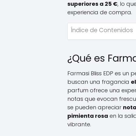
superiores a 25 €
, lo q
experiencia de compra.
Índice de Contenidos
¿Qué es Farma
Farmasi Bliss EDP es un
buscan una fragancia
e
parfum ofrece una exper
notas que evocan frescur
se pueden apreciar
nota
pimienta rosa
en la sal
vibrante.