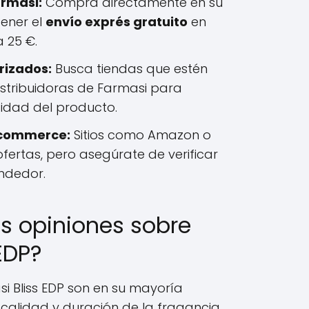
armasi:
Compra directamente en su
tener el
envío exprés gratuito
en
 25 €.
rizados:
Busca tiendas que estén
stribuidoras de Farmasi para
cidad del producto.
-commerce:
Sitios como Amazon o
fertas, pero asegúrate de verificar
endedor.
as opiniones sobre
EDP?
i Bliss EDP son en su mayoría
 calidad y duración de la fragancia.