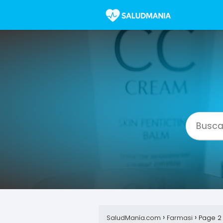
SaludManía.com
Farmasi
Page 2