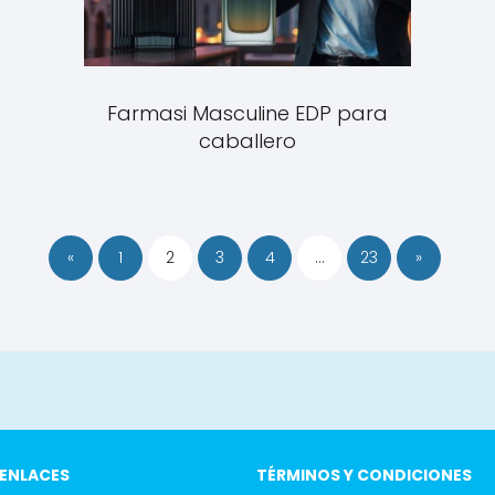
Farmasi Masculine EDP para
caballero
«
1
2
3
4
…
23
»
ENLACES
TÉRMINOS Y CONDICIONES